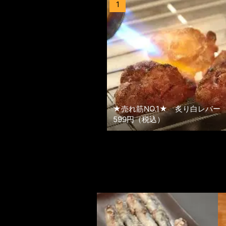
1
★売れ筋NO.1★ 炙り白レバー
599円（税込）