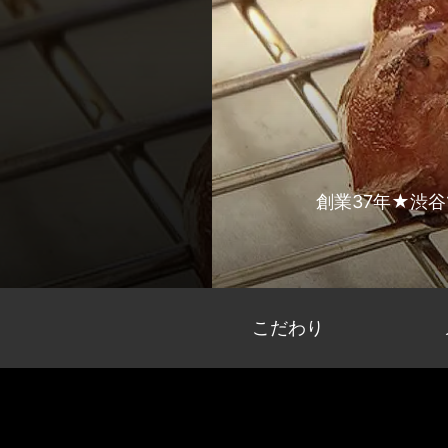
創業37年★渋
こだわり