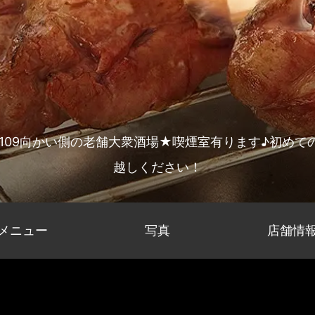
谷109向かい側の老舗大衆酒場★喫煙室有ります♪初めて
越しください！
メニュー
写真
店舗情