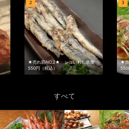
2
3
★売れ筋NO.2★ シコいわし唐揚
★売
550円（税込）
55
すべて